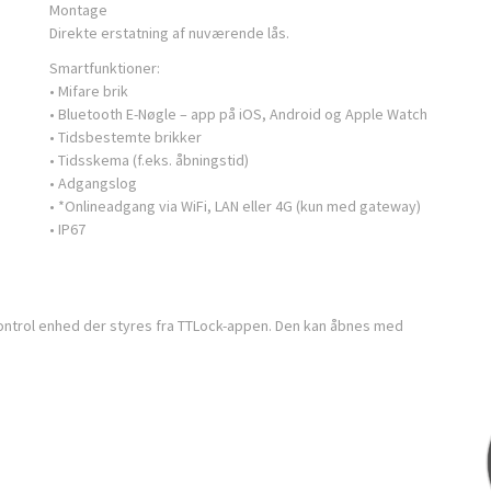
Montage
Direkte erstatning af nuværende lås.
Smartfunktioner:
• Mifare brik
• Bluetooth E-Nøgle – app på iOS, Android og Apple Watch
• Tidsbestemte brikker
• Tidsskema (f.eks. åbningstid)
• Adgangslog
• *Onlineadgang via WiFi, LAN eller 4G (kun med gateway)
• IP67
ontrol enhed der styres fra TTLock-appen. Den kan åbnes med