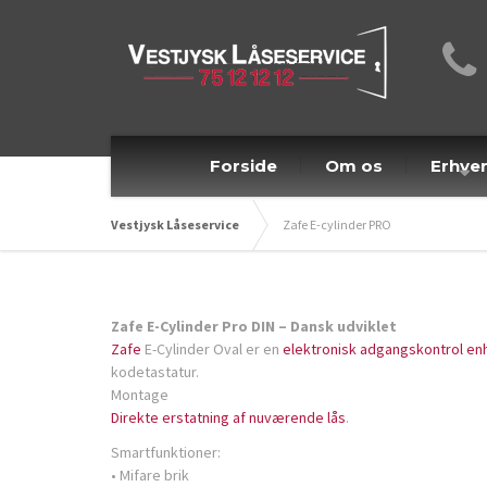
Forside
Om os
Erhve
Vestjysk Låseservice
Zafe E-cylinder PRO
Zafe E-Cylinder Pro DIN – Dansk udviklet
Zafe
E-Cylinder Oval er en
elektronisk adgangskontrol en
kodetastatur.
Montage
Direkte erstatning af nuværende lås
.
Smartfunktioner:
• Mifare brik