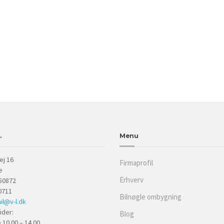
.
Menu
ej 16
Firmaprofil
e
Erhverv
50872
0711
Bilnøgle ombygning
il@v-l.dk
ider:
Blog
10.00 – 14.00