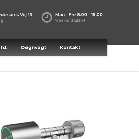
dersens Vej 13
Man - Fre 8.00 - 16.00
rg
Weekend lukket
fd.
Døgnvagt
Kontakt