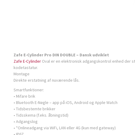
Zafe E-Cylinder Pro DIN DOUBLE – Dansk udviklet
Zafe E-Cylinder
Oval er en elektronisk adgangskontrol enhed der s
kodetastatur.
Montage
Direkte erstatning af nuværende lås.
Smartfunktioner:
• Mifare brik
• Bluetooth E-Nøgle – app på iOS, Android og Apple Watch
• Tidsbestemte brikker
• Tidsskema (f.eks. åbningstid)
• Adgangslog
• *Onlineadgang via WiFi, LAN eller 4G (kun med gateway)
• IP67