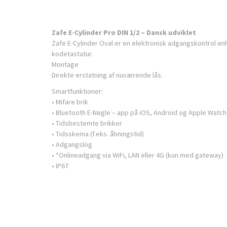
Zafe E-Cylinder Pro DIN 1/2 – Dansk udviklet
Zafe E-Cylinder Oval er en elektronisk adgangskontrol e
kodetastatur.
Montage
Direkte erstatning af nuværende lås.
Smartfunktioner:
• Mifare brik
• Bluetooth E-Nøgle – app på iOS, Android og Apple Watch
• Tidsbestemte brikker
• Tidsskema (f.eks. åbningstid)
• Adgangslog
• *Onlineadgang via WiFi, LAN eller 4G (kun med gateway)
• IP67