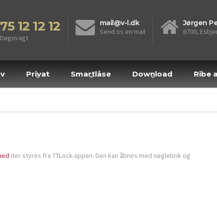
75 12 12 12
mail@v-l.dk
Jørgen Pe
Send os en mail
6700, Esbje
Døgnvagt
rv
Privat
Smartlåse
Download
Ribe a
hed
der styres fra TTLock-appen. Den kan åbnes med nøglebrik og