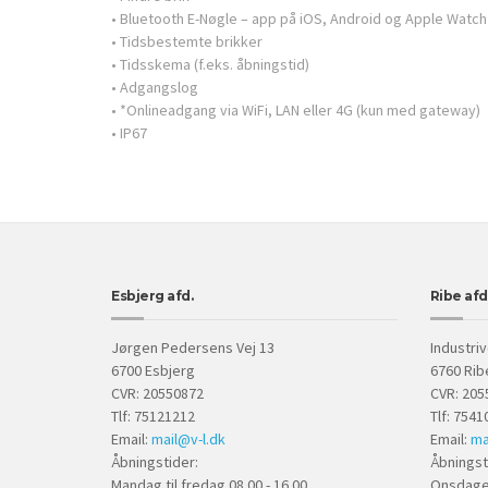
• Bluetooth E-Nøgle – app på iOS, Android og Apple Watch
• Tidsbestemte brikker
• Tidsskema (f.eks. åbningstid)
• Adgangslog
• *Onlineadgang via WiFi, LAN eller 4G (kun med gateway)
• IP67
Esbjerg afd.
Ribe afd
Jørgen Pedersens Vej 13
Industriv
6700 Esbjerg
6760 Rib
CVR: 20550872
CVR: 205
Tlf: 75121212
Tlf: 7541
Email:
mail@v-l.dk
Email:
ma
Åbningstider:
Åbningst
Mandag til fredag 08.00 - 16.00
Onsdage 