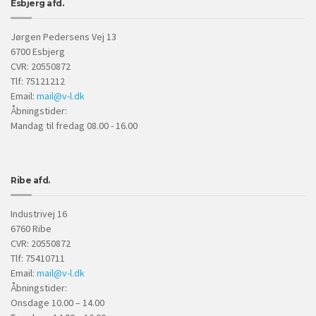
Esbjerg afd.
Jørgen Pedersens Vej 13
6700 Esbjerg
CVR: 20550872
Tlf: 75121212
Email:
mail@v-l.dk
Åbningstider:
Mandag til fredag 08.00 - 16.00
Ribe afd.
Industrivej 16
6760 Ribe
CVR: 20550872
Tlf: 75410711
Email:
mail@v-l.dk
Åbningstider:
Onsdage 10.00 – 14.00