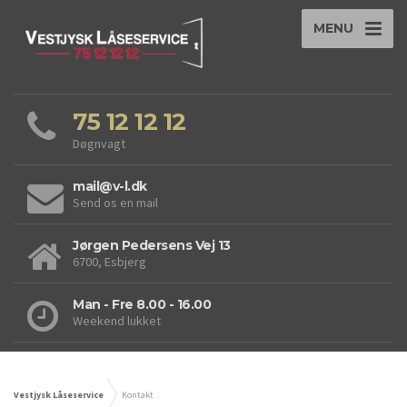
MENU
75 12 12 12
Døgnvagt
mail@v-l.dk
Send os en mail
Jørgen Pedersens Vej 13
6700, Esbjerg
Man - Fre 8.00 - 16.00
Weekend lukket
Vestjysk Låseservice
Kontakt