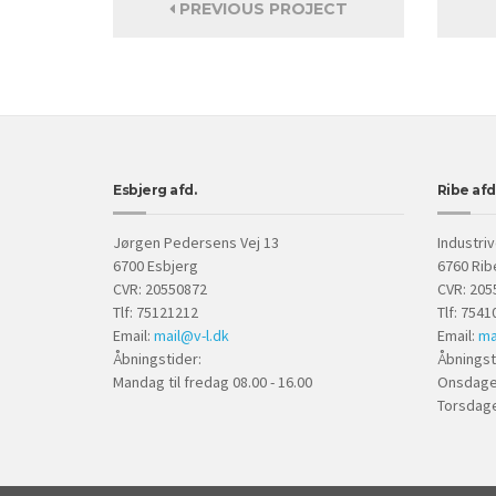
PREVIOUS PROJECT
Esbjerg afd.
Ribe afd
Jørgen Pedersens Vej 13
Industriv
6700 Esbjerg
6760 Rib
CVR: 20550872
CVR: 205
Tlf: 75121212
Tlf: 7541
Email:
mail@v-l.dk
Email:
ma
Åbningstider:
Åbningst
Mandag til fredag 08.00 - 16.00
Onsdage 
Torsdage