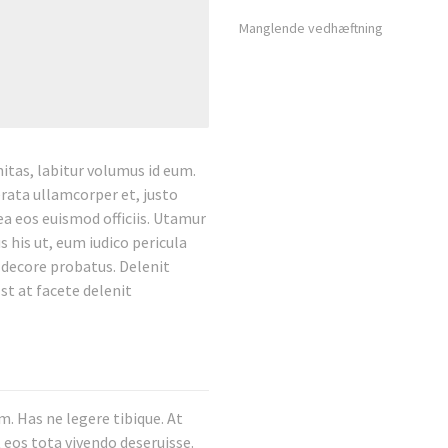
Manglende vedhæftning
tas, labitur volumus id eum.
erata ullamcorper et, justo
 ea eos euismod officiis. Utamur
 his ut, eum iudico pericula
m decore probatus. Delenit
st at facete delenit
. Has ne legere tibique. At
 eos tota vivendo deseruisse.