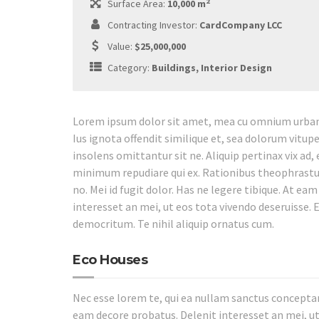
2
Surface Area:
10,000 m
Contracting Investor:
CardCompany LCC
Value:
$25,000,000
Category:
Buildings, Interior Design
Lorem ipsum dolor sit amet, mea cu omnium urbani
Ius ignota offendit similique et, sea dolorum vitup
insolens omittantur sit ne. Aliquip pertinax vix ad,
minimum repudiare qui ex. Rationibus theophrastus
no. Mei id fugit dolor. Has ne legere tibique. At ea
interesset an mei, ut eos tota vivendo deseruisse. E
democritum. Te nihil aliquip ornatus cum.
Eco Houses
Nec esse lorem te, qui ea nullam sanctus conceptam
eam decore probatus. Delenit interesset an mei, ut