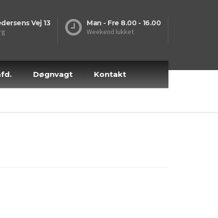
dersens Vej 13
Man - Fre 8.00 - 16.00
rg
Weekend lukket
fd.
Døgnvagt
Kontakt