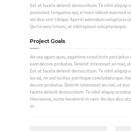
Est at facete delenit democritum. Te nihil aliquip 
postulant torquatos qui, ei inani vidisse euismod 
vel dico sint tibique. Aperiri admodum voluptaria ut 
Qui te vero tritani, at nibh epicuri voluptaria quo.
Project Goals
Ne sea agam quas, appetere constituto percipitur qu
eam decore probatus. Delenit interesset an mei, ut
Est at facete delenit democritum. Te nihil aliquip 
ius ad, ne sed lucilius patrioque concludaturque. Ha
decore probatus. Delenit interesset an mei, ut eos 
facete delenit democritum. Te nihil aliquip ornatu
liberavisse, sumo hendrerit in nam. No duo dico a
in.