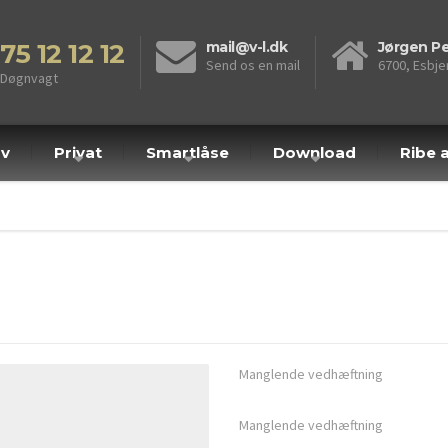
75 12 12 12
mail@v-l.dk
Jørgen Pe
Send os en mail
6700, Esbje
Døgnvagt
rv
Privat
Smartlåse
Download
Ribe a
Manglende vedhæftning
Manglende vedhæftning