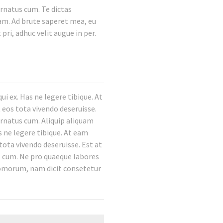
ornatus cum. Te dictas
nam. Ad brute saperet mea, eu
pri, adhuc velit augue in per.
i ex. Has ne legere tibique. At
 eos tota vivendo deseruisse.
ornatus cum. Aliquip aliquam
s ne legere tibique. At eam
tota vivendo deseruisse. Est at
s cum. Ne pro quaeque labores
tomorum, nam dicit consetetur