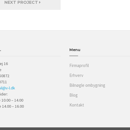
NEXT PROJECT
.
Menu
ej 16
Firmaprofil
e
Erhverv
50872
0711
Bilnøgle ombygning
il@v-l.dk
ider:
Blog
10.00 – 14.00
Kontakt
 14.00 – 16.00