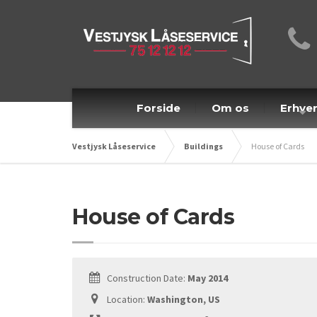
Forside
Om os
Erhve
Vestjysk Låseservice
Buildings
House of Cards
House of Cards
Construction Date:
May 2014
Location:
Washington, US