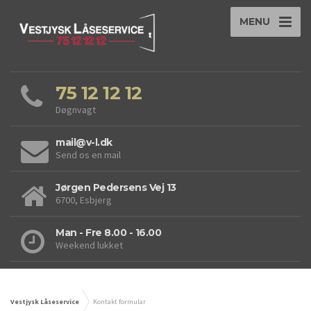
MENU
75 12 12 12
Døgnvagt
mail@v-l.dk
Send os en mail
Jørgen Pedersens Vej 13
6700, Esbjerg
Man - Fre 8.00 - 16.00
Weekend lukket
Vestjysk Låseservice
Kontakt formular