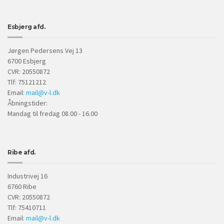
Esbjerg afd.
Jørgen Pedersens Vej 13
6700 Esbjerg
CVR: 20550872
Tlf: 75121212
Email:
mail@v-l.dk
Åbningstider:
Mandag til fredag 08.00 - 16.00
Ribe afd.
Industrivej 16
6760 Ribe
CVR: 20550872
Tlf: 75410711
Email:
mail@v-l.dk