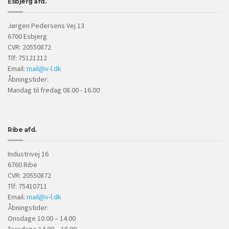
Esbjerg afd.
Jørgen Pedersens Vej 13
6700 Esbjerg
CVR: 20550872
Tlf: 75121212
Email:
mail@v-l.dk
Åbningstider:
Mandag til fredag 08.00 - 16.00
Ribe afd.
Industrivej 16
6760 Ribe
CVR: 20550872
Tlf: 75410711
Email:
mail@v-l.dk
Åbningstider:
Onsdage 10.00 – 14.00