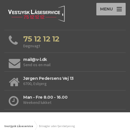
MENU
75 12 12 12
Døgnvagt
mail@v-l.dk
Send os en mail
Jørgen Pedersens Vej 13
6700, Esbjerg
Man - Fre 8.00 - 16.00
Weekend lukket
Vestjysk Låseservice
Bilnøgler uden fjernbetjening